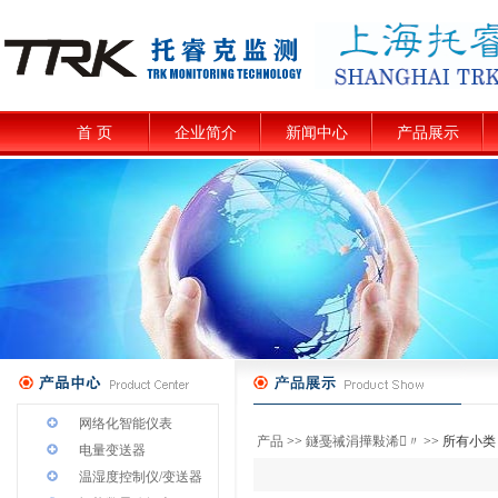
首 页
企业简介
新闻中心
产品展示
网络化智能仪表
产品
>>
鐩戞祴涓撶敤浠〃
>> 所有小类
电量变送器
温湿度控制仪/变送器